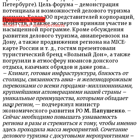
Петербурге). Цель форума – демонстрация
потенциала и возможностей делового туризма
региона. Более 100 представителей корпораций,
Продолжить чтение
агентств, а также экспертов приняли участие в
Может также заинтересовать
насыщенной программе. Кроме обсуждения
развития делового туризма, авиаперевозок на
Дону, а также продвижения региона на MICE-
карте России и т. д., гостям презентовали
туристический бренд «Вольный Дон», а также
погрузили в атмосферу нюансов донского
отдыха, казачьих обрядов и даже рэпа…
– Климат, готовая инфраструктура, близость от
столицы, связанность авиа- и железнодорожным
перевозками со всеми городами-миллионниками,
крупнейшими агломерациями нашей страны –
уникальные преимущества, которыми обладает
наш регион,
— подчеркнул министр
экономического развития РО
М. Папушенко
. –
Сейчас необходимо повышать узнаваемость
региона в разы и стремиться к тому, чтобы именно
здесь проходила масса мероприятий. Сочетание
делового туризма с досуговыми мероприятиями –