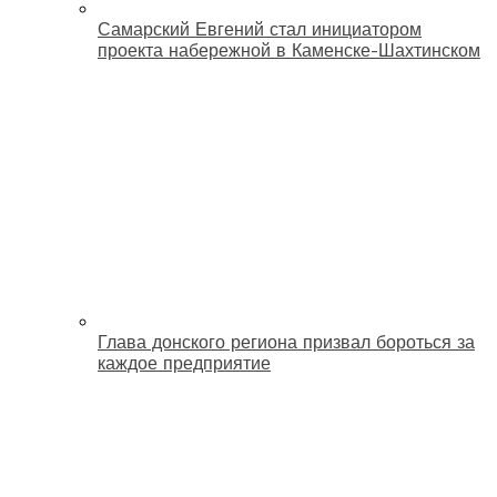
Самарский Евгений стал инициатором
проекта набережной в Каменске-Шахтинском
Глава донского региона призвал бороться за
каждое предприятие