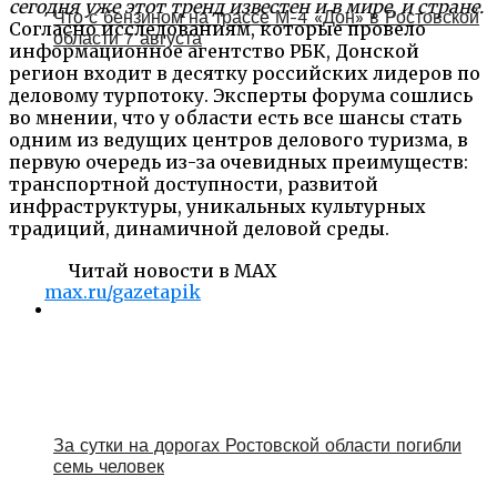
сегодня уже этот тренд известен и в мире, и стране.
Что с бензином на трассе М-4 «Дон» в Ростовской
Согласно исследованиям, которые провело
области 7 августа
информационное агентство РБК, Донской
регион входит в десятку российских лидеров по
деловому турпотоку. Эксперты форума сошлись
во мнении, что у области есть все шансы стать
одним из ведущих центров делового туризма, в
первую очередь из-за очевидных преимуществ:
транспортной доступности, развитой
инфраструктуры, уникальных культурных
традиций, динамичной деловой среды.
Читай новости в MAX
max.ru/gazetapik
За сутки на дорогах Ростовской области погибли
семь человек