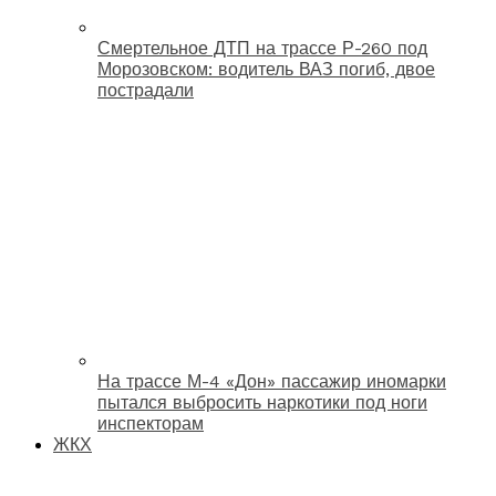
Смертельное ДТП на трассе Р-260 под
Морозовском: водитель ВАЗ погиб, двое
пострадали
На трассе М-4 «Дон» пассажир иномарки
пытался выбросить наркотики под ноги
инспекторам
ЖКХ