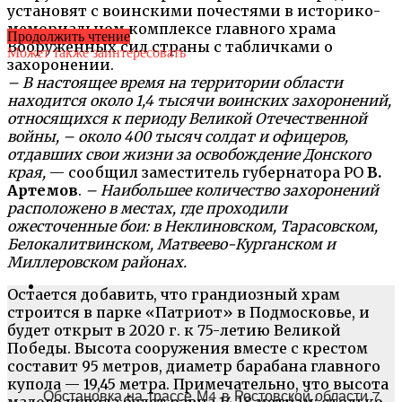
установят с воинскими почестями в историко-
мемориальном комплексе главного храма
Продолжить чтение
Вооруженных сил страны с табличками о
Может также заинтересовать
захоронении.
– В настоящее время на территории области
находится около 1,4 тысячи воинских захоронений,
относящихся к периоду Великой Отечественной
войны, – около 400 тысяч солдат и офицеров,
отдавших свои жизни за освобождение Донского
края,
— сообщил заместитель губернатора РО
В.
Артемов
.
– Наибольшее количество захоронений
расположено в местах, где проходили
ожесточенные бои: в Неклиновском, Тарасовском,
Белокалитвинском, Матвеево-Курганском и
Миллеровском районах.
Остается добавить, что грандиозный храм
строится в парке «Патриот» в Подмосковье, и
будет открыт в 2020 г. к 75-летию Великой
Победы. Высота сооружения вместе с крестом
составит 95 метров, диаметр барабана главного
купола — 19,45 метра. Примечательно, что высота
Обстановка на трассе М4 в Ростовской области 7
малого купола будет равна 14,18 метрам: столько