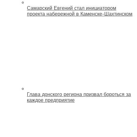
Самарский Евгений стал инициатором
проекта набережной в Каменске-Шахтинском
Глава донского региона призвал бороться за
каждое предприятие