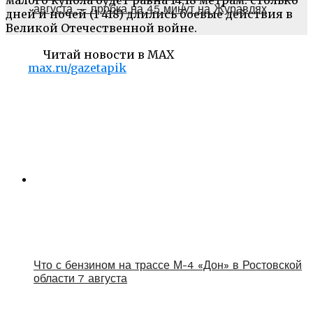
августа — пробка на 45 минут на Журавлях
дней и ночей (1 418) длились боевые действия в
Великой Отечественной войне.
Читай новости в MAX
max.ru/gazetapik
Что с бензином на трассе М-4 «Дон» в Ростовской
области 7 августа