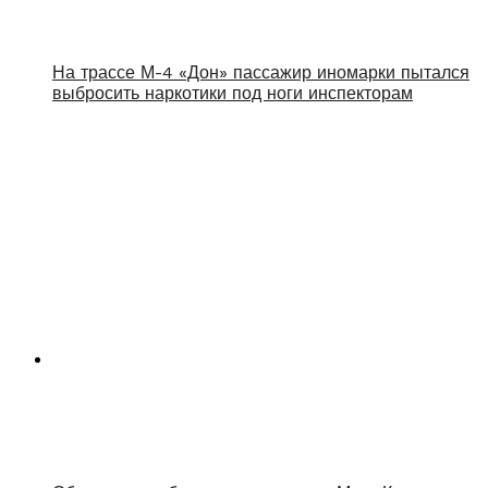
На трассе М-4 «Дон» пассажир иномарки пытался
выбросить наркотики под ноги инспекторам