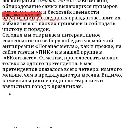
восклицания:
«Ну как же так?!»
Возможно,
обнародование самых выдающихся примеров
антисанитарии и бесхозяйственности
Продолжить чтение
организаций и отдельных граждан заставит их
Может также заинтересовать
избавиться от плохих привычек и соблюдать
чистоту и порядок.
Сегодня мы открываем интерактивное
голосование по выбору победителя майской
антипремии «Поганая метла», как и прежде, на
сайте газеты
«ПИК»
и в нашей группе в
«ВКонтакте». Отметим, проголосовать можно
только за одного претендента. В мае
претендентов оказалось всего четверо: намного
меньше, чем в предыдущие три месяца. Видимо,
коммунальщики изрядно постарались и
вычистили город к праздникам.