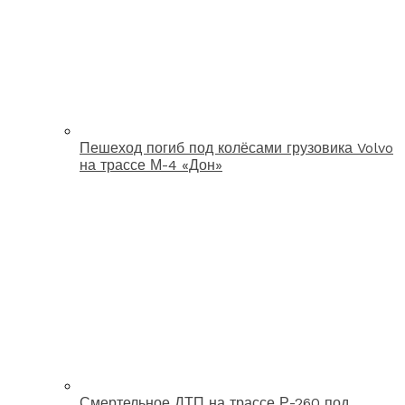
Пешеход погиб под колёсами грузовика Volvo
на трассе М-4 «Дон»
Смертельное ДТП на трассе Р-260 под