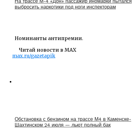
На трассе М-4 «Дон» пассажир иномарки пытался
выбросить наркотики под ноги инспекторам
Номинанты антипремии.
Читай новости в MAX
max.ru/gazetapik
Обстановка с бензином на трассе М4 в Каменске-
Шахтинском 24 июля — льют полный бак