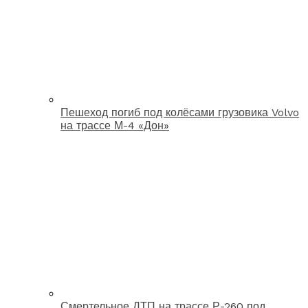
Пешеход погиб под колёсами грузовика Volvo
на трассе М-4 «Дон»
Смертельное ДТП на трассе Р-260 под