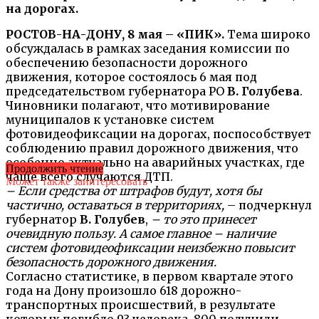
на дорогах.
РОСТОВ-НА-ДОНУ, 8 мая – «ПИК».
Тема широко
обсуждалась в рамках заседания комиссии по
обеспечению безопасности дорожного
движения, которое состоялось 6 мая под
председательством губернатора РО
В. Голубева
.
Чиновники полагают, что мотивирование
муниципалов к установке систем
фотовидеофиксации на дорогах, поспособствует
соблюдению правил дорожного движения, что
особенно актуально на аварийных участках, где
Продолжить чтение
чаще всего случаются ДТП.
Может также заинтересовать
– Если средства от штрафов будут, хотя бы
частично, оставаться в территориях,
– подчеркнул
губернатор
В. Голубев
,
– то это принесет
очевидную пользу. А самое главное – наличие
систем фотовидеофиксации неизбежно повысит
безопасность дорожного движения.
Согласно статистике, в первом квартале этого
года на Дону произошло 618 дорожно-
транспортных происшествий, в результате
которых погибло 93 человека, 800 получили