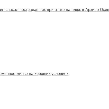
ин спасал пострадавших при атаке на пляж в Архипо‑Оси
еменное жилье на хороших условиях