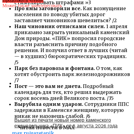
Продолжить чтение
стимулировать штрафами »3
Может также заинтересовать
Про ямы заговорили все.
Как возмущение
населения по поводу убитых дорог
заставляет чиновников шевелиться? /2
Наш чиновник отписками силен.
1 апреля
приказано закрыть уникальный каменский
Дом природы. «ПИК» попросил городские
власти разъяснить причину подобного
решения. И получил ответ в лучших (читай
— в худших) бюрократических традициях.
/5
Парк без паровоза и фонтана.
О том, как
хотят обустроить парк железнодорожников
/7
Пост — это вам не диета.
Подробный
календарь для тех, кто решил выдержать
сорок восемь дней Великого поста. /35
Вырубила одним ударом.
Сотрудники ППС
задержали в Каменске женщину, которую
никак не назовешь слабой. /6
Вышел из печати новый номер каменского
еженедельника «ПИК» от 5 августа 2026 года
Читай новости в MAX
max.ru/gazetapik