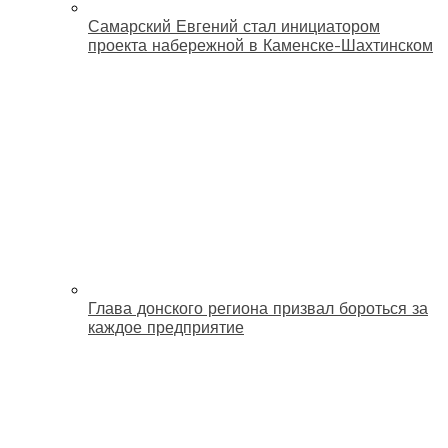
Самарский Евгений стал инициатором
проекта набережной в Каменске-Шахтинском
Глава донского региона призвал бороться за
каждое предприятие