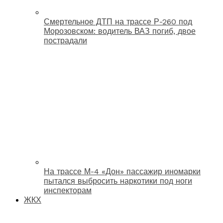
Смертельное ДТП на трассе Р-260 под
Морозовском: водитель ВАЗ погиб, двое
пострадали
На трассе М-4 «Дон» пассажир иномарки
пытался выбросить наркотики под ноги
инспекторам
ЖКХ