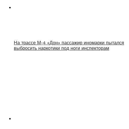
На трассе М-4 «Дон» пассажир иномарки пытался
выбросить наркотики под ноги инспекторам