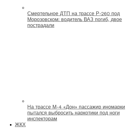
Смертельное ДТП на трассе Р-260 под
Морозовском: водитель ВАЗ погиб, двое
пострадали
На трассе М-4 «Дон» пассажир иномарки
пытался выбросить наркотики под ноги
инспекторам
ЖКХ