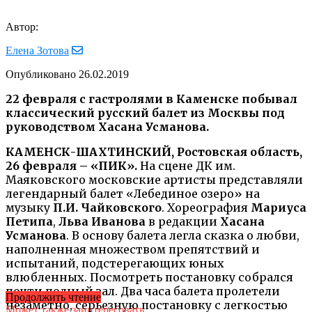
Автор:
Елена Зотова
Опубликовано
26.02.2019
22 февраля с гастролями в Каменске побывал
классический русский балет из Москвы под
руководством Хасана Усманова.
КАМЕНСК-ШАХТИНСКИЙ, Ростовская область,
26 февраля – «ПИК».
На сцене ДК им.
Маяковского московские артисты представляли
легендарный балет «Лебединое озеро» на
музыку
П.И. Чайковского
. Хореография
Мариуса
Петипа
,
Льва Иванова
в редакции
Хасана
Усманова
. В основу балета легла сказка о любви,
наполненная множеством препятствий и
испытаний, подстерегающих юных
влюбленных. Посмотреть постановку собрался
почти полный зал. Два часа балета пролетели
Продолжить чтение
незаметно, серьезную постановку с легкостью
Может также заинтересовать