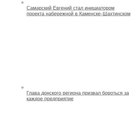
Самарский Евгений стал инициатором
проекта набережной в Каменске-Шахтинском
Глава донского региона призвал бороться за
каждое предприятие