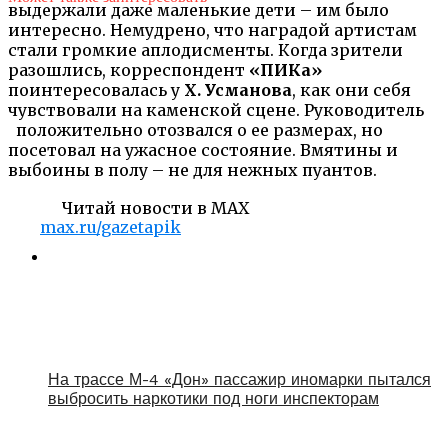
выдержали даже маленькие дети – им было
интересно. Немудрено, что наградой артистам
стали громкие аплодисменты. Когда зрители
разошлись, корреспондент
«ПИКа»
поинтересовалась у
Х. Усманова
, как они себя
чувствовали на каменской сцене. Руководитель
положительно отозвался о ее размерах, но
посетовал на ужасное состояние. Вмятины и
выбоины в полу – не для нежных пуантов.
Читай новости в MAX
max.ru/gazetapik
На трассе М-4 «Дон» пассажир иномарки пытался
выбросить наркотики под ноги инспекторам