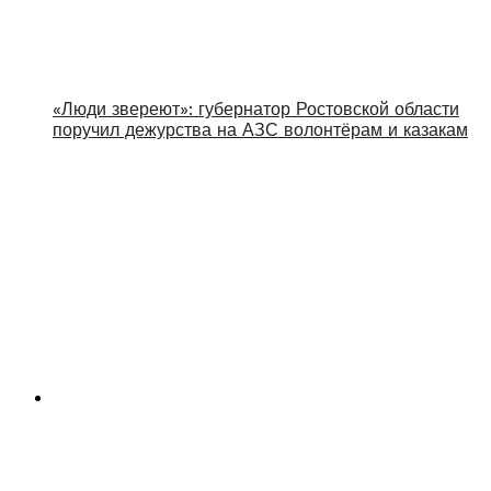
«Люди звереют»: губернатор Ростовской области
поручил дежурства на АЗС волонтёрам и казакам