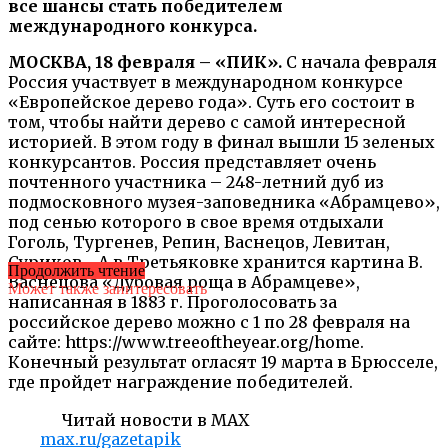
все шансы стать победителем
международного конкурса.
МОСКВА, 18 февраля – «ПИК».
С начала февраля
Россия участвует в международном конкурсе
«Европейское дерево года». Суть его состоит в
том, чтобы найти дерево с самой интересной
историей. В этом году в финал вышли 15 зеленых
конкурсантов. Россия представляет очень
почтенного участника – 248-летний дуб из
подмосковного музея-заповедника «Абрамцево»,
под сенью которого в свое время отдыхали
Гоголь, Тургенев, Репин, Васнецов, Левитан,
Суриков… А в Третьяковке хранится картина В.
Продолжить чтение
Васнецова «Дубовая роща в Абрамцеве»,
Может также заинтересовать
написанная в 1883 г. Проголосовать за
российское дерево можно с 1 по 28 февраля на
сайте: https://www.treeoftheyear.org/home.
Конечный результат огласят 19 марта в Брюсселе,
где пройдет награждение победителей.
Читай новости в MAX
max.ru/gazetapik