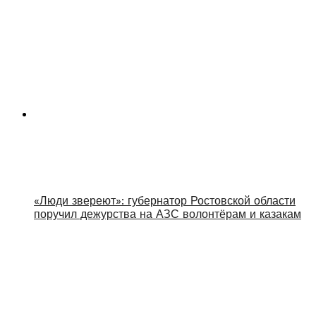
«Люди звереют»: губернатор Ростовской области
поручил дежурства на АЗС волонтёрам и казакам