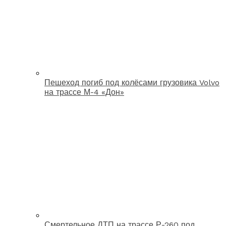
Пешеход погиб под колёсами грузовика Volvo
на трассе М-4 «Дон»
Смертельное ДТП на трассе Р-260 под