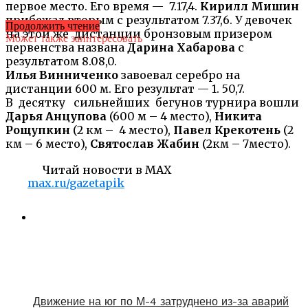
первое место. Его время — 7.17,4.
Кирилл Мишин
прибежал вторым с результатом 7.37,6. У девочек
Продолжить чтение
на этой же дистанции бронзовым призером
Может также заинтересовать
первенства названа
Дарина Хабарова
с
результатом 8.08,0.
Илья Винниченко
завоевал серебро на
дистанции 600 м. Его результат — 1. 50,7.
В десятку сильнейших бегунов турнира вошли
Дарья Анцупова
(600 м – 4 место),
Никита
Рощупкин
(2 км – 4 место),
Павел Крекотень
(2
км – 6 место),
Святослав Жабин
(2км – 7место).
Читай новости в MAX
max.ru/gazetapik
Движение на юг по М-4 затруднено из-за аварий