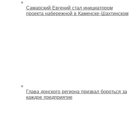
Самарский Евгений стал инициатором
проекта набережной в Каменске-Шахтинском
Глава донского региона призвал бороться за
каждое предприятие