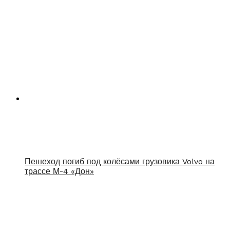
Пешеход погиб под колёсами грузовика Volvo на
трассе М-4 «Дон»