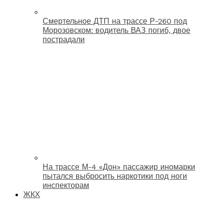
Смертельное ДТП на трассе Р-260 под
Морозовском: водитель ВАЗ погиб, двое
пострадали
На трассе М-4 «Дон» пассажир иномарки
пытался выбросить наркотики под ноги
инспекторам
ЖКХ