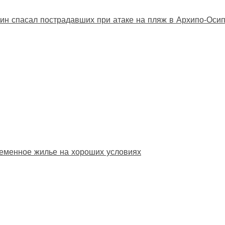
ин спасал пострадавших при атаке на пляж в Архипо‑Оси
еменное жилье на хороших условиях