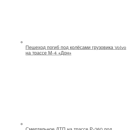
Пешеход погиб под колёсами грузовика Volvo
на трассе М-4 «Дон»
Смертельное ДТП на трассе Р-260 под