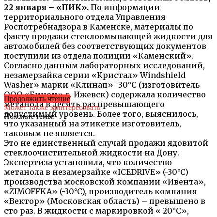
22 января – «ПИК».
По информации
территориального отдела Управления
Роспотребнадзора в Каменске, материалы по
факту продажи стеклоомывающей жидкости для
автомобилей без соответствующих документов
поступили из отдела полиции «Каменский».
Согласно данным лабораторных исследований,
незамерзайка серии «Кристал» Windshield
Washer» марки «Клинап» -30°C (изготовитель
ООО «Бином» г. Ижевск) содержала количество
Продолжить чтение
метанола в десять раз превышающего
Может также заинтересовать
допустимый уровень. Более того, выяснилось,
Похожие темы:
что указанный на этикетке изготовитель,
таковым не является.
Это не единственный случай продажи ядовитой
стеклоочистительной жидкости на Дону.
Экспертиза установила, что количество
метанола в незамерзайке «ICEDRIVE» (-30°C)
производства московской компании «Ивента»,
«ZIMOFFKA» (-30°C), производитель компания
«Вектор» (Московская область) – превышено в
сто раз. В жидкости с маркировкой «-20°C»,