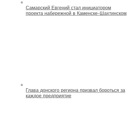
Самарский Евгений стал инициатором
проекта набережной в Каменске-Шахтинском
Глава донского региона призвал бороться за
каждое предприятие