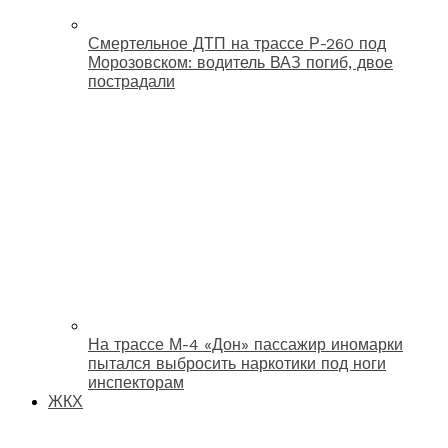
Смертельное ДТП на трассе Р-260 под
Морозовском: водитель ВАЗ погиб, двое
пострадали
На трассе М-4 «Дон» пассажир иномарки
пытался выбросить наркотики под ноги
инспекторам
ЖКХ