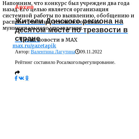
Напомним, что конкурс был учрежден два года
Архив
назад. Его целью является организация
системной работы по выявлению, обобщению и
Жители Донского региона на
распространению успешного опыта
муниципального управления.
десятом месте по трезвости в
стране
Читай новости в MAX
max.ru/gazetapik
Автор:
Валентина Лагутина
09.11.2022
Рейтинг составило Росалкогольрегулирование.