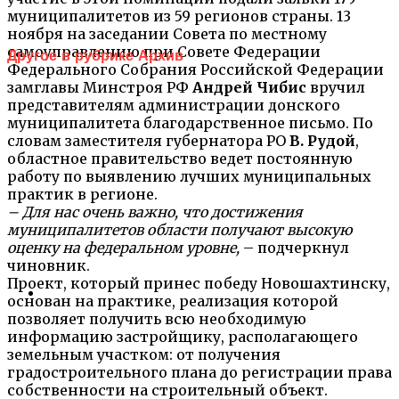
муниципалитетов из 59 регионов страны. 13
ноября на заседании Совета по местному
самоуправлению при Совете Федерации
Другое в рубрике Архив
Федерального Собрания Российской Федерации
замглавы Минстроя РФ
Андрей Чибис
вручил
представителям администрации донского
муниципалитета благодарственное письмо. По
словам заместителя губернатора РО
В. Рудой
,
областное правительство ведет постоянную
работу по выявлению лучших муниципальных
практик в регионе.
– Для нас очень важно, что достижения
муниципалитетов области получают высокую
оценку на федеральном уровне,
– подчеркнул
чиновник.
Проект, который принес победу Новошахтинску,
основан на практике, реализация которой
позволяет получить всю необходимую
информацию застройщику, располагающего
земельным участком: от получения
градостроительного плана до регистрации права
собственности на строительный объект.