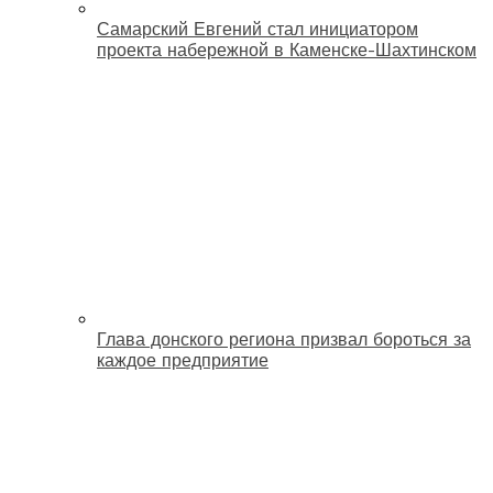
Самарский Евгений стал инициатором
проекта набережной в Каменске-Шахтинском
Глава донского региона призвал бороться за
каждое предприятие