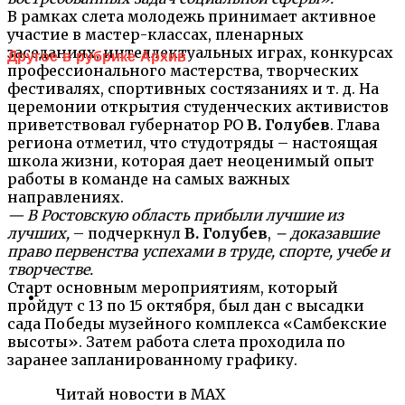
В рамках слета молодежь принимает активное
участие в мастер-классах, пленарных
заседаниях, интеллектуальных играх, конкурсах
Другое в рубрике Архив
профессионального мастерства, творческих
фестивалях, спортивных состязаниях и т. д. На
церемонии открытия студенческих активистов
приветствовал губернатор РО
В. Голубев
. Глава
региона отметил, что студотряды – настоящая
школа жизни, которая дает неоценимый опыт
работы в команде на самых важных
направлениях.
— В Ростовскую область прибыли лучшие из
лучших,
– подчеркнул
В. Голубев
,
– доказавшие
право первенства успехами в труде, спорте, учебе и
творчестве.
Старт основным мероприятиям, который
пройдут с 13 по 15 октября, был дан с высадки
сада Победы музейного комплекса «Самбекские
высоты». Затем работа слета проходила по
заранее запланированному графику.
Читай новости в MAX