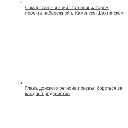
Самарский Евгений стал инициатором
проекта набережной в Каменске-Шахтинском
Глава донского региона призвал бороться за
каждое предприятие