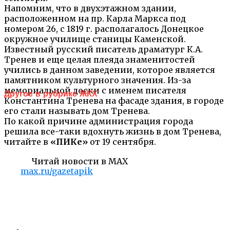
Напомним, что в двухэтажном здании,
расположенном на пр. Карла Маркса под
номером 26, с 1819 г. располагалось Донецкое
окружное училище станицы Каменской.
Известный русский писатель драматург К.А.
Тренев и еще целая плеяда знаменитостей
учились в данном заведении, которое является
памятником культурного значения. Из-за
мемориальной доски с именем писателя
Другое в рубрике ЖКХ
Константина Тренева на фасаде здания, в городе
его стали называть дом Тренева.
По какой причине администрация города
решила все-таки вдохнуть жизнь в дом Тренева,
читайте в
«ПИКе»
от 19 сентября.
Читай новости в MAX
max.ru/gazetapik