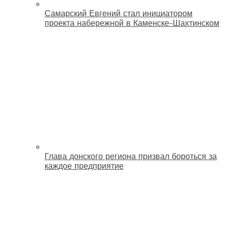
Самарский Евгений стал инициатором
проекта набережной в Каменске-Шахтинском
Глава донского региона призвал бороться за
каждое предприятие