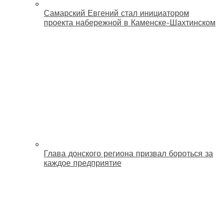
Самарский Евгений стал инициатором
проекта набережной в Каменске-Шахтинском
Глава донского региона призвал бороться за
каждое предприятие