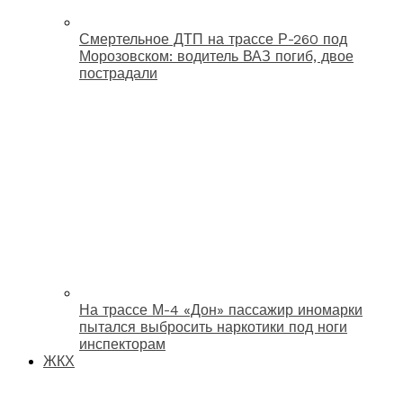
Смертельное ДТП на трассе Р-260 под
Морозовском: водитель ВАЗ погиб, двое
пострадали
На трассе М-4 «Дон» пассажир иномарки
пытался выбросить наркотики под ноги
инспекторам
ЖКХ