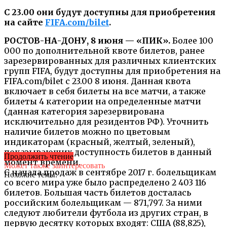
С 23.00 они будут доступны для приобретения
на сайте
FIFA.com/bilet
.
РОСТОВ-НА-ДОНУ, 8 июня — «ПИК».
Более 100
000 по дополнительной квоте билетов, ранее
зарезервированных для различных клиентских
групп FIFA, будут доступны для приобретения на
FIFA.com/bilet с 23.00 8 июня. Данная квота
включает в себя билеты на все матчи, а также
билеты 4 категории на определенные матчи
(данная категория зарезервирована
исключительно для резидентов РФ). Уточнить
наличие билетов можно по цветовым
индикаторам (красный, желтый, зеленый),
показывающих доступность билетов в данный
Продолжить чтение
момент времени.
Может также заинтересовать
С начала продаж в сентябре 2017 г. болельщикам
Похожие темы:
со всего мира уже было распределено 2 403 116
билетов. Большая часть билетов досталась
российским болельщикам — 871,797. За ними
следуют любители футбола из других стран, в
первую десятку которых входят: США (88,825),