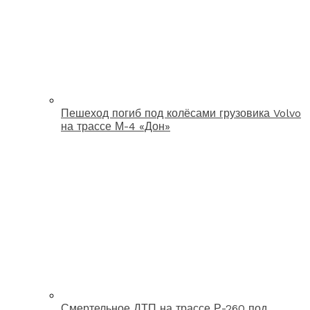
Пешеход погиб под колёсами грузовика Volvo
на трассе М-4 «Дон»
Смертельное ДТП на трассе Р-260 под