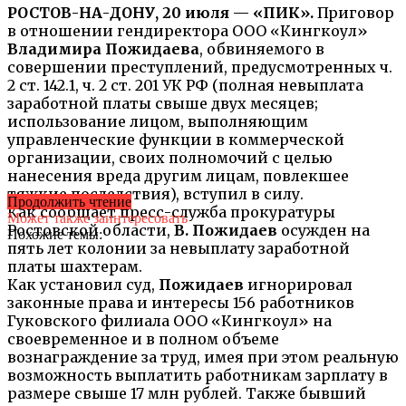
РОСТОВ-НА-ДОНУ, 20 июля — «ПИК».
Приговор
в отношении гендиректора ООО «Кингкоул»
Владимира Пожидаева
, обвиняемого в
совершении преступлений, предусмотренных ч.
2 ст. 142.1, ч. 2 ст. 201 УК РФ (полная невыплата
заработной платы свыше двух месяцев;
использование лицом, выполняющим
управленческие функции в коммерческой
организации, своих полномочий с целью
нанесения вреда другим лицам, повлекшее
тяжкие последствия), вступил в силу.
Продолжить чтение
Как сообщает пресс-служба прокуратуры
Может также заинтересовать
Ростовской области,
В. Пожидаев
осужден на
Похожие темы:
пять лет колонии за невыплату заработной
платы шахтерам.
Как установил суд,
Пожидаев
игнорировал
законные права и интересы 156 работников
Гуковского филиала ООО «Кингкоул» на
своевременное и в полном объеме
вознаграждение за труд, имея при этом реальную
возможность выплатить работникам зарплату в
размере свыше 17 млн рублей. Также бывший