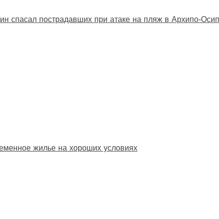
ин спасал пострадавших при атаке на пляж в Архипо‑Оси
еменное жилье на хороших условиях