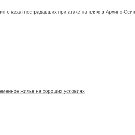
ин спасал пострадавших при атаке на пляж в Архипо‑Оси
еменное жилье на хороших условиях