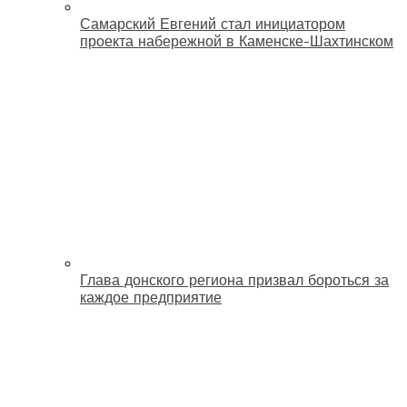
Самарский Евгений стал инициатором
проекта набережной в Каменске-Шахтинском
Глава донского региона призвал бороться за
каждое предприятие