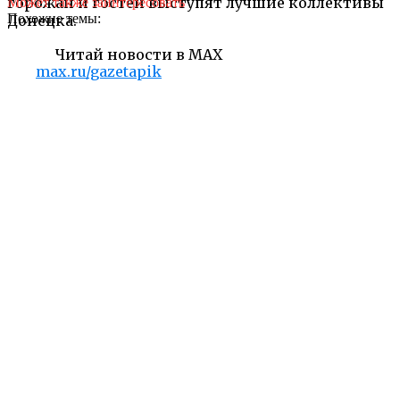
горожан и гостей выступят лучшие коллективы
Может также заинтересовать
Похожие темы:
Донецка.
Читай новости в MAX
max.ru/gazetapik