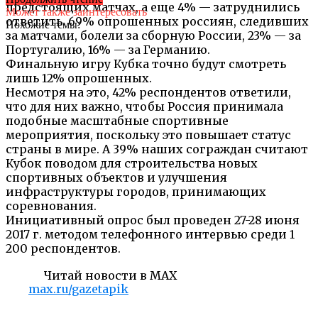
предстоящих матчах, а еще 4% — затруднились
Может также заинтересовать
ответить. 69% опрошенных россиян, следивших
Похожие темы:
за матчами, болели за сборную России, 23% — за
Португалию, 16% — за Германию.
Финальную игру Кубка точно будут смотреть
лишь 12% опрошенных.
Несмотря на это, 42% респондентов ответили,
что для них важно, чтобы Россия принимала
подобные масштабные спортивные
мероприятия, поскольку это повышает статус
страны в мире. А 39% наших сограждан считают
Кубок поводом для строительства новых
спортивных объектов и улучшения
инфраструктуры городов, принимающих
соревнования.
Инициативный опрос был проведен 27-28 июня
2017 г. методом телефонного интервью среди 1
200 респондентов.
Читай новости в MAX
max.ru/gazetapik