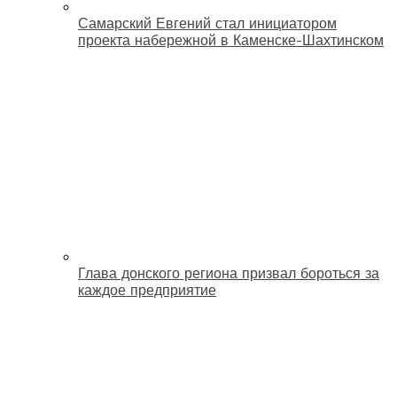
Самарский Евгений стал инициатором
проекта набережной в Каменске-Шахтинском
Глава донского региона призвал бороться за
каждое предприятие