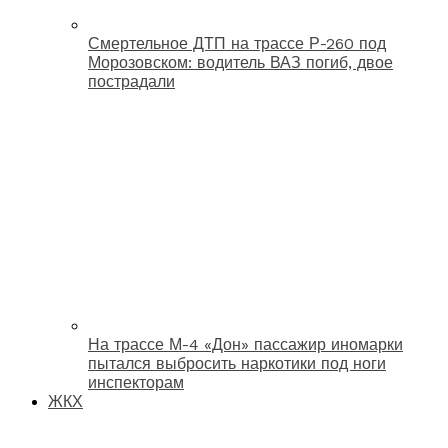
Смертельное ДТП на трассе Р-260 под
Морозовском: водитель ВАЗ погиб, двое
пострадали
На трассе М-4 «Дон» пассажир иномарки
пытался выбросить наркотики под ноги
инспекторам
ЖКХ