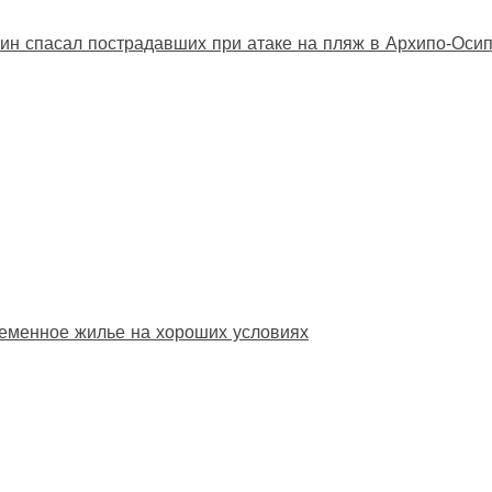
ин спасал пострадавших при атаке на пляж в Архипо‑Оси
еменное жилье на хороших условиях