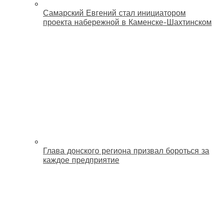
Самарский Евгений стал инициатором
проекта набережной в Каменске-Шахтинском
Глава донского региона призвал бороться за
каждое предприятие