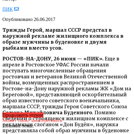
ПИК
Опубликовано
26.06.2017
Трижды Герой, маршал СССР предстал в
наружной рекламе жилищного комплекса в
образе мужчины в буденовке и двумя
рыбками вместо усов.
РОСТОВ-НА-ДОНУ, 26 июня — «ПИК».
Еще в
апреле в Ростовское УФАС России начали
поступать многочисленные обращения
ростовчан и ветеранов Великой Отечественной
войны, возмущенных распространением в
Ростове-на-Дону наружной рекламы ЖК «Дом на
Береговой», представляющей оскорбительный
образ известного советского военачальника,
маршала СССР, трижды Героя Советского Союза
Семена Михайловича Буденного
. Помимо
Продолжить чтение
сведений о строящемся жилищном комплексе с
Может также заинтересовать
рекламным слоганом «Дон Будён», наружка
Похожие темы:
представляла собой образ мужчины в буденовке