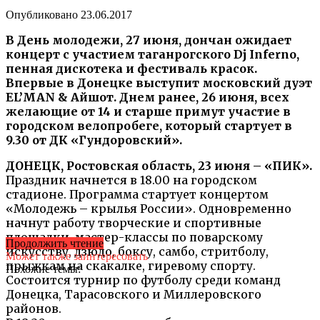
Опубликовано
23.06.2017
В День молодежи, 27 июня, дончан ожидает
концерт с участием таганрогского Dj Inferno,
пенная дискотека и фестиваль красок.
Впервые в Донецке выступит московский дуэт
EL’MAN & Айшот. Днем ранее, 26 июня, всех
желающие от 14 и старше примут участие в
городском велопробеге, который стартует в
9.30 от ДК «Гундоровский».
ДОНЕЦК, Ростовская область, 23 июня – «ПИК».
Праздник начнется в 18.00 на городском
стадионе. Программа стартует концертом
«Молодежь – крылья России». Одновременно
начнут работу творческие и спортивные
площадки, мастер-классы по поварскому
Продолжить чтение
искусству, дзюдо, боксу, самбо, стритболу,
Может также заинтересовать
прыжкам на скакалке, гиревому спорту.
Похожие темы:
Состоится турнир по футболу среди команд
Донецка, Тарасовского и Миллеровского
районов.