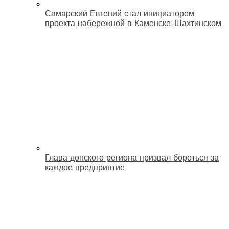
Самарский Евгений стал инициатором
проекта набережной в Каменске-Шахтинском
Глава донского региона призвал бороться за
каждое предприятие