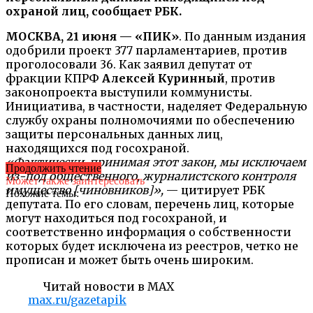
охраной лиц, сообщает РБК.
МОСКВА, 21 июня — «ПИК»
. По данным издания
одобрили проект 377 парламентариев, против
проголосовали 36. Как заявил депутат от
фракции КПРФ
Алексей Куринный
, против
законопроекта выступили коммунисты.
Инициатива, в частности, наделяет Федеральную
службу охраны полномочиями по обеспечению
защиты персональных данных лиц,
находящихся под госохраной.
«Фактически, принимая этот закон, мы исключаем
Продолжить чтение
из-под общественного, журналистского контроля
Может также заинтересовать
имущество [чиновников]»,
— цитирует РБК
Похожие темы:
депутата. По его словам, перечень лиц, которые
могут находиться под госохраной, и
соответственно информация о собственности
которых будет исключена из реестров, четко не
прописан и может быть очень широким.
Читай новости в MAX
max.ru/gazetapik