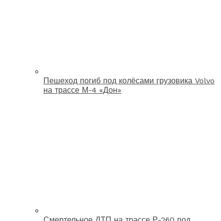
Пешеход погиб под колёсами грузовика Volvo
на трассе М-4 «Дон»
Смертельное ДТП на трассе Р-260 под