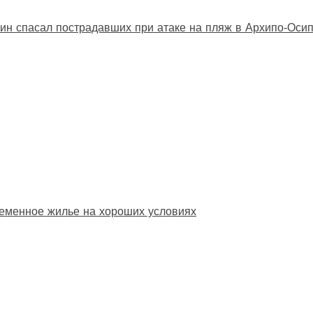
ин спасал пострадавших при атаке на пляж в Архипо‑Оси
еменное жилье на хороших условиях