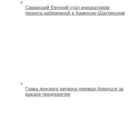
Самарский Евгений стал инициатором
проекта набережной в Каменске-Шахтинском
Глава донского региона призвал бороться за
каждое предприятие