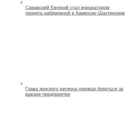
Самарский Евгений стал инициатором
проекта набережной в Каменске-Шахтинском
Глава донского региона призвал бороться за
каждое предприятие