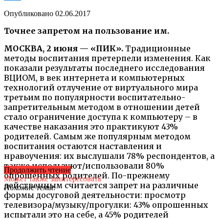
Опубликовано
02.06.2017
Точнее запретом на пользование им.
МОСКВА, 2 июня — «ПИК».
Традиционные
методы воспитания претерпели изменения. Как
показали результаты последнего исследования
ВЦИОМ, в век интернета и компьютерных
технологий отлучение от виртуального мира
третьим по популярности воспитательно-
запретительным методом в отношении детей
стало ограничение доступа к компьютеру – в
качестве наказания это практикуют 43%
родителей. Самым же популярным методом
воспитания остаются наставления и
нравоучения: их выслушали 78% респондентов, а
также используют/использовали 80%
Продолжить чтение
опрошенных родителей. По-прежнему
Может также заинтересовать
действенным считается запрет на различные
Похожие темы:
формы досуговой деятельности: просмотр
телевизора/музыку/прогулки: 43% опрошенных
испытали это на себе, а 45% родителей