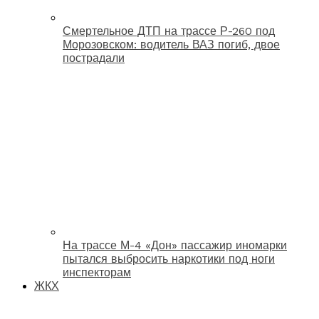
Смертельное ДТП на трассе Р-260 под
Морозовском: водитель ВАЗ погиб, двое
пострадали
На трассе М-4 «Дон» пассажир иномарки
пытался выбросить наркотики под ноги
инспекторам
ЖКХ