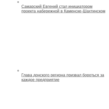
Самарский Евгений стал инициатором
проекта набережной в Каменске-Шахтинском
Глава донского региона призвал бороться за
каждое предприятие