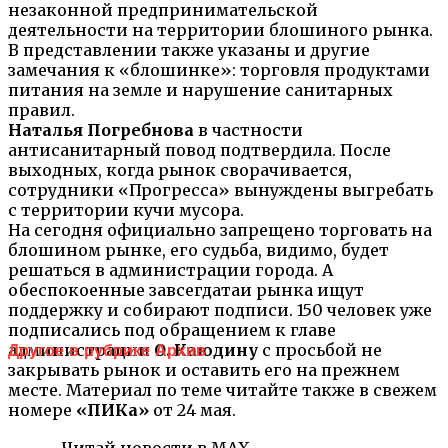
незаконной предпринимательской
деятельности на территории блошиного рынка.
В представлении также указаны и другие
замечания к «блошинке»: торговля продуктами
питания на земле и нарушение санитарных
правил.
Наталья Погребнова
в частности
антисанитарный повод подтвердила. После
выходных, когда рынок сворачивается,
сотрудники «Прогресса» вынуждены выгребать
с территории кучи мусора.
На сегодня официально запрещено торговать на
блошином рынке, его судьба, видимо, будет
решаться в администрации города. А
обеспокоенные завсегдатаи рынка ищут
поддержку и собирают подписи. 150 человек уже
подписались под обращением к главе
администрации
О. Каюдину
с просьбой не
Другое в рубрике Архив
закрывать рынок и оставить его на прежнем
месте. Материал по теме читайте также в свежем
номере
«ПИКа»
от 24 мая.
Читай новости в MAX