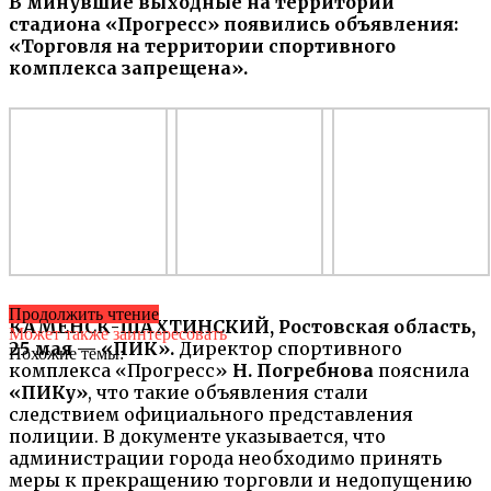
В минувшие выходные на территории
стадиона «Прогресс» появились объявления:
«Торговля на территории спортивного
комплекса запрещена».
Продолжить чтение
КАМЕНСК-ШАХТИНСКИЙ, Ростовская область,
Может также заинтересовать
25 мая — «ПИК».
Директор спортивного
Похожие темы:
комплекса «Прогресс»
Н. Погребнова
пояснила
«ПИКу»
, что такие объявления стали
следствием официального представления
полиции. В документе указывается, что
администрации города необходимо принять
меры к прекращению торговли и недопущению