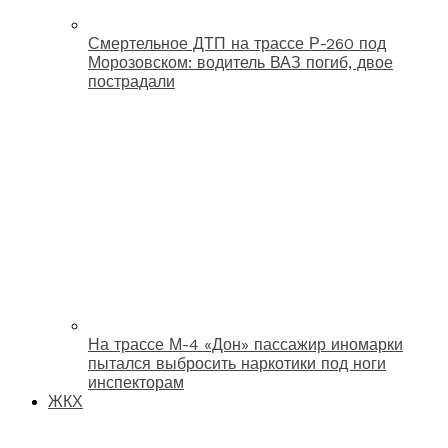
Смертельное ДТП на трассе Р-260 под
Морозовском: водитель ВАЗ погиб, двое
пострадали
На трассе М-4 «Дон» пассажир иномарки
пытался выбросить наркотики под ноги
инспекторам
ЖКХ