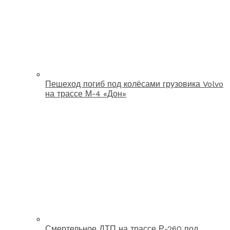
Пешеход погиб под колёсами грузовика Volvo
на трассе М-4 «Дон»
Смертельное ДТП на трассе Р-260 под