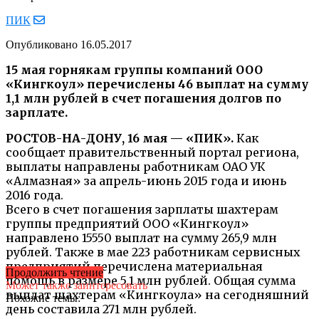
ПИК
Опубликовано
16.05.2017
15 мая горнякам группы компаний ООО
«Кингкоул» перечислены 46 выплат на сумму
1,1 млн рублей в счет погашения долгов по
зарплате.
РОСТОВ-НА-ДОНУ, 16 мая — «ПИК».
Как
сообщает правительственный портал региона,
выплаты направлены работникам ОАО УК
«Алмазная» за апрель-июнь 2015 года и июнь
2016 года.
Всего в счет погашения зарплаты шахтерам
группы предприятий ООО «Кингкоул»
направлено 15550 выплат на сумму 265,9 млн
рублей. Также в мае 223 работникам сервисных
предприятий перечислена материальная
Продолжить чтение
помощь в размере 5,1 млн рублей. Общая сумма
Может также заинтересовать
выплат шахтерам «Кингкоула» на сегодняшний
Похожие темы:
день составила 271 млн рублей.