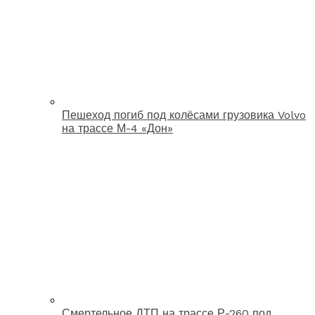
Пешеход погиб под колёсами грузовика Volvo
на трассе М-4 «Дон»
Смертельное ДТП на трассе Р-260 под