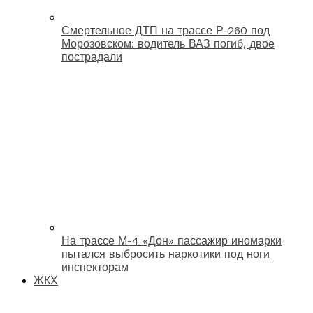
Смертельное ДТП на трассе Р-260 под
Морозовском: водитель ВАЗ погиб, двое
пострадали
На трассе М-4 «Дон» пассажир иномарки
пытался выбросить наркотики под ноги
инспекторам
ЖКХ