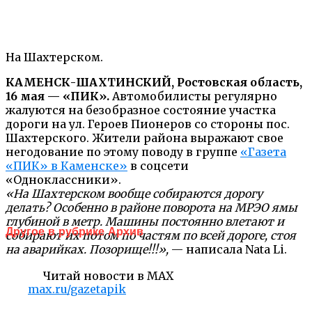
На Шахтерском.
КАМЕНСК-ШАХТИНСКИЙ, Ростовская область,
16 мая — «ПИК».
Автомобилисты регулярно
жалуются на безобразное состояние участка
дороги на ул. Героев Пионеров со стороны пос.
Шахтерского. Жители района выражают свое
негодование по этому поводу в группе
«Газета
«ПИК» в Каменске»
в соцсети
«Одноклассники».
«На Шахтерском вообще собираются дорогу
делать? Особенно в районе поворота на МРЭО ямы
глубиной в метр. Машины постоянно влетают и
Другое в рубрике Архив
собирают их потом по частям по всей дороге, стоя
на аварийках. Позорище!!!»,
— написала Nata Li.
Читай новости в MAX
max.ru/gazetapik