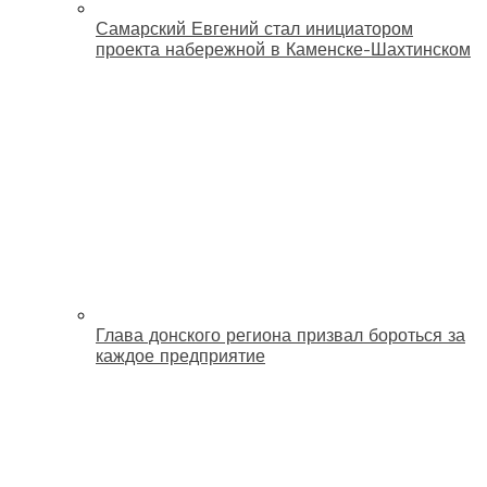
Самарский Евгений стал инициатором
проекта набережной в Каменске-Шахтинском
Глава донского региона призвал бороться за
каждое предприятие