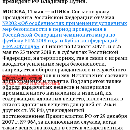
президент РФ Владимир Путин.
МОСКВА, 11 мая — «ПИК».
Согласно указу
Президента Российской Федерации от 9 мая
№202 «Об особенностях применения усиленных
мер безопасности в период проведения в
Российской Федерации чемпионата мира по
футболу FIFA 2018 года и Кубка конфедераций
FIFA 2017 года»
, с 1 июня по 12 июля 2017 г. и с 25
мая по 25 июля 2018 г. в субъектах Российской
Федерации, на территориях, где в связи с играми
вводятся усиленные меры безопасности,
запрещается оборот гражданского и служебного
оружия и патронов к нему. Исключение составит
Продолжить чтение
лишь хранение и изъятие. Под запретом также
Может также заинтересовать
оборот взрывчатых веществ и материалов
Похожие темы:
промышленного назначения и изделий, их
содержащих; ядовитых веществ, включенных в
список ядовитых веществ для целей ст. 234 и
других ст. УК РФ, утвержденный
постановлением Правительства РФ от 29 декабря
2007 г. № 964, за исключением случаев, когда
такие вещества входят в состав лекарственных