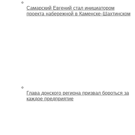
Самарский Евгений стал инициатором
проекта набережной в Каменске-Шахтинском
Глава донского региона призвал бороться за
каждое предприятие