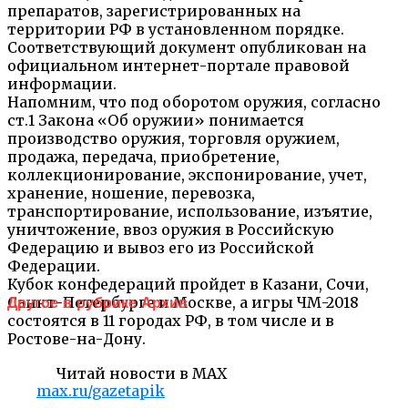
препаратов, зарегистрированных на
территории РФ в установленном порядке.
Соответствующий документ опубликован на
официальном интернет-портале правовой
информации.
Напомним, что под оборотом оружия, согласно
ст.1 Закона «Об оружии» понимается
производство оружия, торговля оружием,
продажа, передача, приобретение,
коллекционирование, экспонирование, учет,
хранение, ношение, перевозка,
транспортирование, использование, изъятие,
уничтожение, ввоз оружия в Российскую
Федерацию и вывоз его из Российской
Федерации.
Кубок конфедераций пройдет в Казани, Сочи,
Санкт-Петербурге и Москве, а игры ЧМ-2018
Другое в рубрике Архив
состоятся в 11 городах РФ, в том числе и в
Ростове-на-Дону.
Читай новости в MAX
max.ru/gazetapik