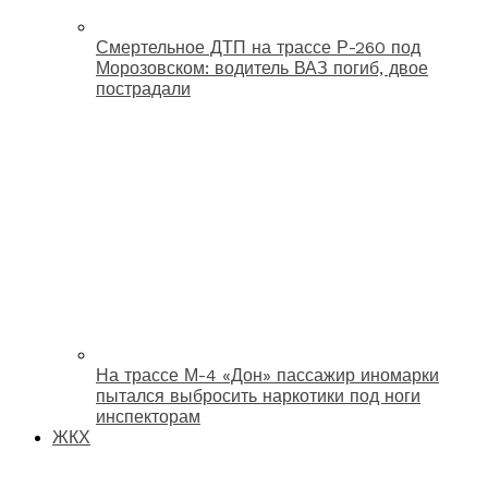
Смертельное ДТП на трассе Р-260 под
Морозовском: водитель ВАЗ погиб, двое
пострадали
На трассе М-4 «Дон» пассажир иномарки
пытался выбросить наркотики под ноги
инспекторам
ЖКХ