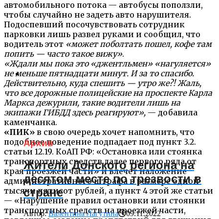
автомобильного потока — автобусы поползли,
чтобы случайно не задеть авто нарушителя.
Подоспевший посочувствовать сотрудник
парковки лишь развел руками и сообщил, что
водитель этот
«может поболтать пошел, кофе там
попить — часто такое вижу»
.
«Ждали мы пока это «джентльмен» «нагуляется»
не меньше пятнадцати минут. И за то спасибо.
Действительно, куда спешить — утро же?! Жаль,
что все дорожные полицейские на проспекте Карла
Маркса дежурили, такие водители лишь на
экипажи ГИБДД здесь реагируют»,
— добавила
каменчанка.
«ПИК»
в свою очередь хочет напомнить, что
подобное поведение подпадает под пункт 3.2.
Архив
статьи 12.19. КоАП РФ: «Остановка или стоянка
транспортных средств далее первого ряда от
Жители Донского региона на
края проезжей части» и влечет наложение
десятом месте по трезвости в
административного штрафа в размере одной
тысячи пятисот рублей, а пункт 4 этой же статьи
стране
— «Нарушение правил остановки или стоянки
транспортных средств на проезжей части,
Автор:
Валентина Лагутина
09.11.2022