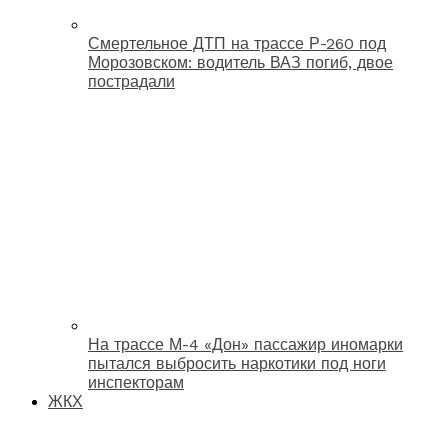
Смертельное ДТП на трассе Р-260 под
Морозовском: водитель ВАЗ погиб, двое
пострадали
На трассе М-4 «Дон» пассажир иномарки
пытался выбросить наркотики под ноги
инспекторам
ЖКХ