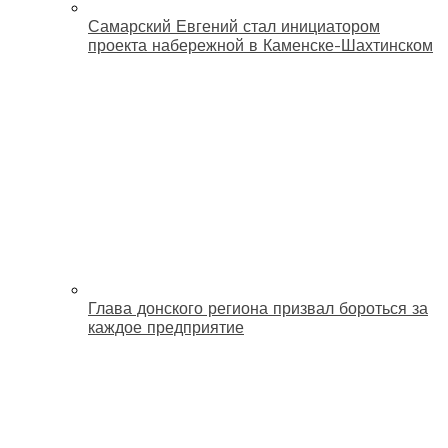
Самарский Евгений стал инициатором
проекта набережной в Каменске-Шахтинском
Глава донского региона призвал бороться за
каждое предприятие