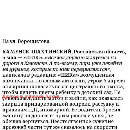
На ул. Ворошилова.
КАМЕНСК-ШАХТИНСКИЙ, Ростовская область,
5 мая — «ПИК».
«Все мы дружно жалуемся на
дороги в Каменске. А по-моему, пора уже перейти
на дураков, которые по ним передвигаются»,
—
написала в редакцию
«ПИКа»
возмущенная
каменчанка. По словам автоледи, утром 5 апреля
она припарковалась возле центрального рынка,
чтобы купить цветы ребенку в детский сад. Не
Другое в рубрике Архив
успела заглушить мотор и выйти, как оказалась
закрыта припаркованной вопреки рассудку и
правилам ПДД иномаркой. Ее водитель бросил
машину на дороге вторым рядом и ушел, не
обещав вернуться. Неестественное сужение
проезжей части тут же сказалось на скорости