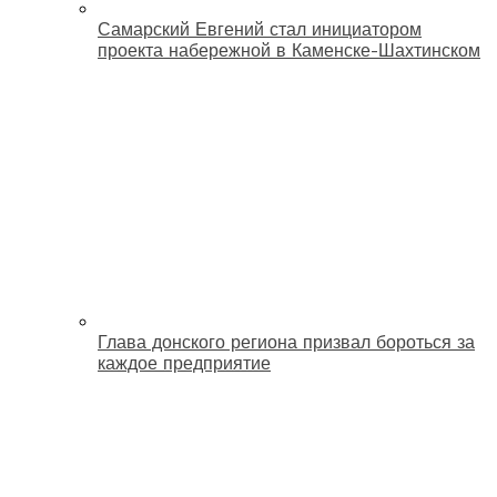
Самарский Евгений стал инициатором
проекта набережной в Каменске-Шахтинском
Глава донского региона призвал бороться за
каждое предприятие