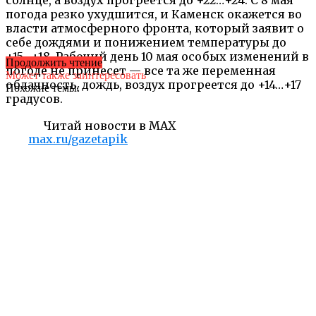
погода резко ухудшится, и Каменск окажется во
власти атмосферного фронта, который заявит о
себе дождями и понижением температуры до
+15…+18. Рабочий день 10 мая особых изменений в
Продолжить чтение
погоде не принесет — все та же переменная
Может также заинтересовать
облачность, дождь, воздух прогреется до +14…+17
Похожие темы:
градусов.
Читай новости в MAX
max.ru/gazetapik