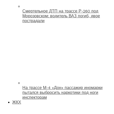
Смертельное ДТП на трассе Р-260 под
Морозовском: водитель ВАЗ погиб, двое
пострадали
На трассе М-4 «Дон» пассажир иномарки
пытался выбросить наркотики под ноги
инспекторам
ЖКХ