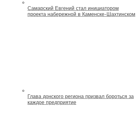
Самарский Евгений стал инициатором
проекта набережной в Каменске-Шахтинском
Глава донского региона призвал бороться за
каждое предприятие