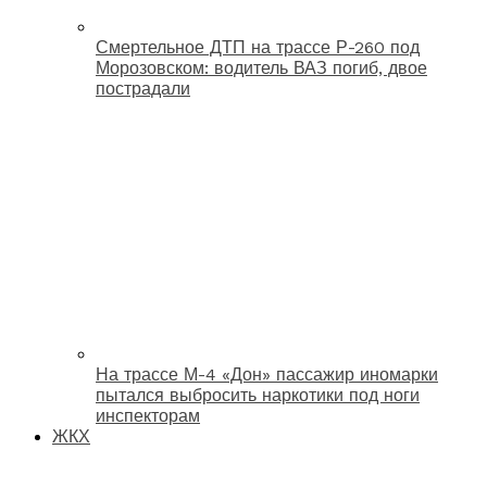
Смертельное ДТП на трассе Р-260 под
Морозовском: водитель ВАЗ погиб, двое
пострадали
На трассе М-4 «Дон» пассажир иномарки
пытался выбросить наркотики под ноги
инспекторам
ЖКХ