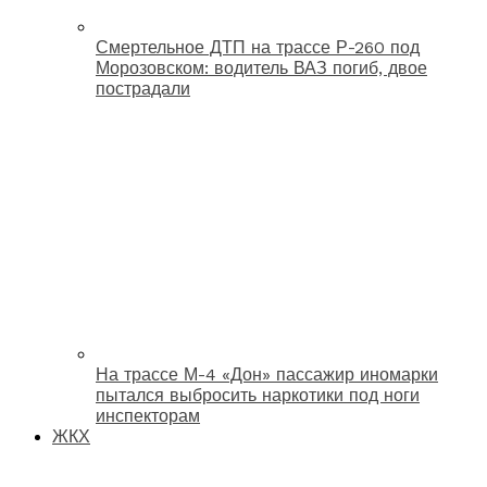
Смертельное ДТП на трассе Р-260 под
Морозовском: водитель ВАЗ погиб, двое
пострадали
На трассе М-4 «Дон» пассажир иномарки
пытался выбросить наркотики под ноги
инспекторам
ЖКХ