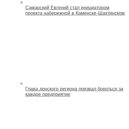
Самарский Евгений стал инициатором
проекта набережной в Каменске-Шахтинском
Глава донского региона призвал бороться за
каждое предприятие