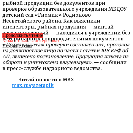
рыбной продукции без документов при
проверке образовательного учреждения МБДОУ
детский сад «Гномик» Родионово-
Несветайского района. Как выяснили
инспекторы, рыбная продукция — минтай
свежемороженый — находился в учреждении без
Продолжить чтение
ветеринарных сопроводительных документов.
Может также заинтересовать
«По результатам проверки составлен акт, протокол
Похожие темы:
на должностное лицо по части 1 статьи 10.8 КРФ об
АП, вынесено постановление. Продукция изъята из
оборота и уничтожена владельцем»,
— сообщили
в пресс-службе надзорного ведомства.
Читай новости в MAX
max.ru/gazetapik