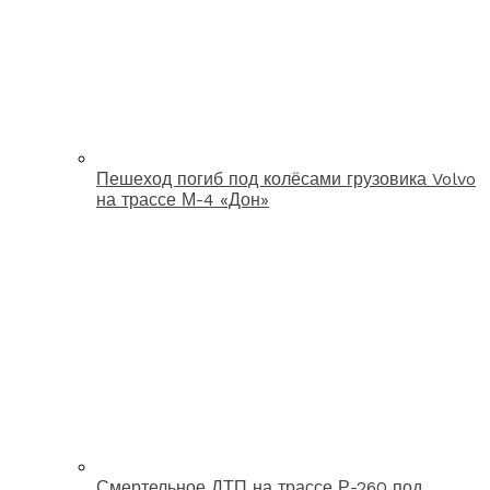
Пешеход погиб под колёсами грузовика Volvo
на трассе М-4 «Дон»
Смертельное ДТП на трассе Р-260 под