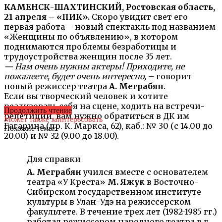
КАМЕНСК-ШАХТИНСКИЙ, Ростовская область,
21 апреля – «ПИК».
Скоро увидит свет его
первая работа – новый спектакль под названием
«Женщины по объявлению», в котором
поднимаются проблемы безработицы и
трудоустройства женщин после 35 лет.
— Нам очень нужны актеры! Приходите, не
пожалеете, будет очень интересно,
– говорит
новый режиссер театра
А. Меграбян
.
Если вы творческий человек и хотите
реализовать себя на сцене, ходить на встречи-
Продолжить чтение
репетиции, вам нужно обратиться в ДК им
Может также заинтересовать
Гагарина (пр. К. Маркса, 62), каб.: № 30 (с 14.00 до
Похожие темы:
20.00) и № 32 (9.00 до 18.00).
Для справки
А. Меграбян
учился вместе с основателем
театра «У Креста»
М. Яжук
в Восточно-
Сибирском государственном институте
культуры в Улан-Удэ на режиссерском
факультете. В течение трех лет (1982-1985 гг.)
работал режиссером народного театра в г.