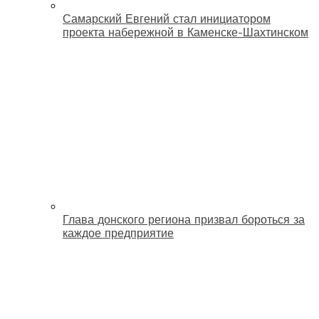
Самарский Евгений стал инициатором
проекта набережной в Каменске-Шахтинском
Глава донского региона призвал бороться за
каждое предприятие