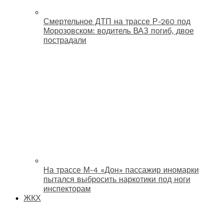
Смертельное ДТП на трассе Р-260 под
Морозовском: водитель ВАЗ погиб, двое
пострадали
На трассе М-4 «Дон» пассажир иномарки
пытался выбросить наркотики под ноги
инспекторам
ЖКХ