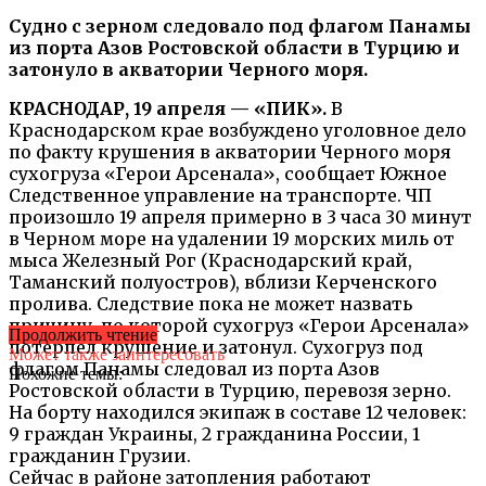
Судно с зерном следовало под флагом Панамы
из порта Азов Ростовской области в Турцию и
затонуло в акватории Черного моря.
КРАСНОДАР, 19 апреля — «ПИК».
В
Краснодарском крае возбуждено уголовное дело
по факту крушения в акватории Черного моря
сухогруза «Герои Арсенала», сообщает Южное
Следственное управление на транспорте. ЧП
произошло 19 апреля примерно в 3 часа 30 минут
в Черном море на удалении 19 морских миль от
мыса Железный Рог (Краснодарский край,
Таманский полуостров), вблизи Керченского
пролива. Следствие пока не может назвать
причину, по которой сухогруз «Герои Арсенала»
Продолжить чтение
потерпел крушение и затонул. Сухогруз под
Может также заинтересовать
флагом Панамы следовал из порта Азов
Похожие темы:
Ростовской области в Турцию, перевозя зерно.
На борту находился экипаж в составе 12 человек:
9 граждан Украины, 2 гражданина России, 1
гражданин Грузии.
Сейчас в районе затопления работают