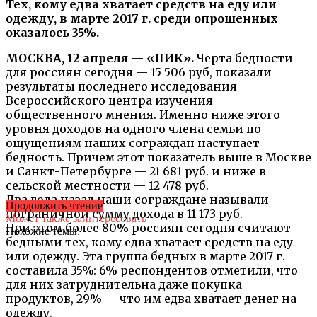
Тех, кому едва хватает средств на еду или
одежду, в марте 2017 г. среди опрошенных
оказалось 35%.
МОСКВА, 12 апреля — «ПИК».
Черта бедности
для россиян сегодня — 15 506 руб, показали
результаты последнего исследования
Всероссийского центра изучения
общественного мнения. Именно ниже этого
уровня доходов на одного члена семьи по
ощущениям наших сограждан наступает
бедность. Причем этот показатель выше в Москве
и Санкт-Петербурге — 21 681 руб. и ниже в
сельской местности — 12 478 руб.
Два года назад наши сограждане называли
Продолжить чтение
пограничной сумму дохода в 11 173 руб.
Может также заинтересовать
При этом более 80% россиян сегодня считают
Похожие темы:
бедными тех, кому едва хватает средств на еду
или одежду. Эта группа бедных в марте 2017 г.
составила 35%: 6% респондентов отметили, что
для них затруднительна даже покупка
продуктов, 29% — что им едва хватает денег на
одежду.