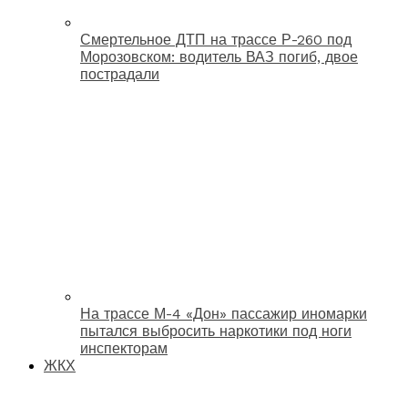
Смертельное ДТП на трассе Р-260 под
Морозовском: водитель ВАЗ погиб, двое
пострадали
На трассе М-4 «Дон» пассажир иномарки
пытался выбросить наркотики под ноги
инспекторам
ЖКХ