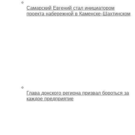
Самарский Евгений стал инициатором
проекта набережной в Каменске-Шахтинском
Глава донского региона призвал бороться за
каждое предприятие