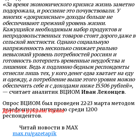
«За время экономического кризиса жизнь заметно
подорожала, и россияне это почувствовали. У
многих «докризисные» доходы больше не
обеспечивают прежний уровень жизни.
Кажущийся необходимым набор продуктов и
непродовольственных товаров стоит дорого даже в
сельской местности. Однако социальную
напряженность несколько снижает реально
невысокий уровень потребностей россиян и
готовность потерпеть временные неудобства и
лишения. Ведь к подлинно бедным респонденты
отнесли лишь тех, у кого денег едва хватает на еду
и одежду, а потребление выше этого уровня можно
обеспечить себе и с доходами ниже 15.506 рублей»,
— считает аналитик ВЦИОМ
Иван Леконцев
.
Опрос ВЦИОМ был проведен 22-23 марта методом
телефонного интервью среди 1200
Другое в рубрике Архив
респондентов.
Читай новости в MAX
max.ru/gazetapik