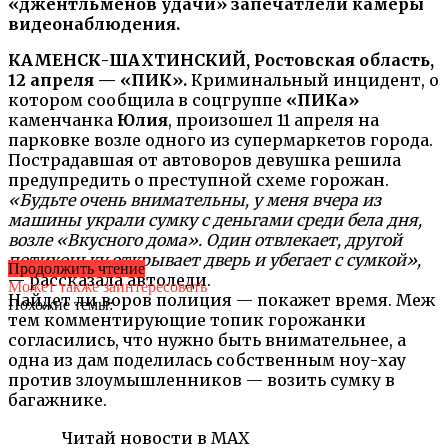
«джентльменов удачи» запечатлели камеры
видеонаблюдения.
КАМЕНСК-ШАХТИНСКИЙ, Ростовская область,
12 апреля — «ПИК».
Криминальный инцидент, о
котором сообщила в соцгруппе
«ПИКа»
каменчанка
Юлия
, произошел 11 апреля на
парковке возле одного из супермаркетов города.
Пострадавшая от автоворов девушка решила
предупредить о преступной схеме горожан.
«Будьте очень внимательны, у меня вчера из
машины украли сумку с деньгами среди бела дня,
возле «Вкусного дома». Один отвлекает, другой
потихоньку открывает дверь и убегает с сумкой»,
Продолжить чтение
— рассказала автоледи.
Может также заинтересовать
Найдет ли воров полиция — покажет время. Меж
Похожие темы:
тем комментирующие топик горожанки
согласились, что нужно быть внимательнее, а
одна из дам поделилась собственным ноу-хау
против злоумышленников — возить сумку в
багажнике.
Читай новости в MAX