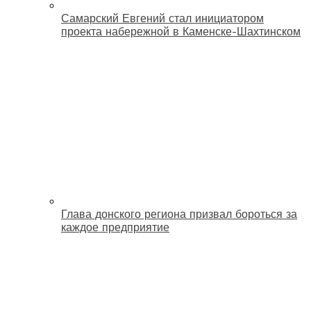
Самарский Евгений стал инициатором
проекта набережной в Каменске-Шахтинском
Глава донского региона призвал бороться за
каждое предприятие