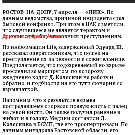
РОСТОВ-НА-ДОНУ, 7 апреля — «ПИК».
По
данным ведомства, причиной инцидента стал
бытовой конфликт. При этом в НАК отметили,
что случившееся не является терактом и
относится к общеуголовным преступлениям.
Другое в рубрике Архив
По информации Life, задержанный
Эдуард Ш.
рассказал оперативникам, что пошел на
преступление из-за ревности к сожительнице.
Предполагается, что подозреваемый во взрыве
проследил за маршрутом, по которому
ежедневно ходил
Д. Колесник
на работу и
обратно, и подбросил на его пути фонарик со
взрывчаткой.
Напомним, что в результате взрыва
пострадавшему оторвало правую кисть и палец
на левой кисти. Он также получил ранение в
живот и в голову. Медики доставили
Д.
Колесника
в БСМП, где его прооперировали. По
данным минздрава Ростовской области, его