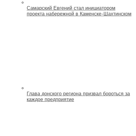
Самарский Евгений стал инициатором
проекта набережной в Каменске-Шахтинском
Глава донского региона призвал бороться за
каждое предприятие