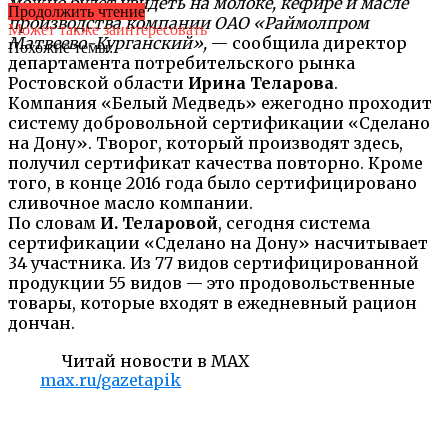
можно будет увидеть на молоке, кефире и масле
Продолжить чтение
производства компании ОАО «Раймолпром
Может также заинтересовать
Матвеево-Курганский»,
— сообщила директор
Похожие темы:
департамента потребительского рынка
Ростовской области
Ирина Теларова
.
Компания «Белый Медведь» ежегодно проходит
систему добровольной сертификации «Сделано
на Дону». Творог, который производят здесь,
получил сертификат качества повторно. Кроме
того, в конце 2016 года было сертифицировано
сливочное масло компании.
По словам
И. Теларовой
, сегодня система
сертификации «Сделано на Дону» насчитывает
34 участника. Из 77 видов сертифицированной
продукции 55 видов — это продовольственные
товары, которые входят в ежедневный рацион
дончан.
Читай новости в MAX
max.ru/gazetapik