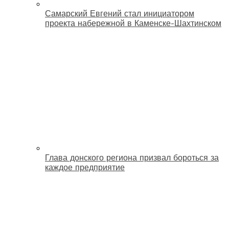
Самарский Евгений стал инициатором
проекта набережной в Каменске-Шахтинском
Глава донского региона призвал бороться за
каждое предприятие