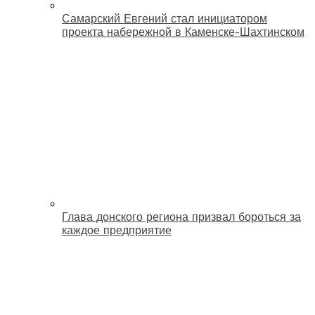
Самарский Евгений стал инициатором
проекта набережной в Каменске-Шахтинском
Глава донского региона призвал бороться за
каждое предприятие