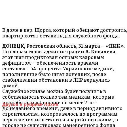
В доме в пер. Щорса, который обещают достроить
квартир хотят оставить для служебного фонда.
ДОНЕЦК, Ростовская область, 31 марта – «ПИК».
По словам главы администрации
А. Ковалева
,
этот шаг продиктован острым кадровым
дефицитом – обеспеченность врачами
составляет 54 процента. Украинские медики,
пополнившие было штат донецких, после
стабилизации обстановки в ЛНР вернулись
домой.
Служебное жилье можно будет получить в
собственность только тем медикам, которые
проработали в Донецке не менее 7 лет.
Другое в рубрике Архив
До недавнего времени, даже в период активного
строительства, которое велось по программам
переселения из ветхого и аварийного жилья, в
городе не существовало маневренного фонда