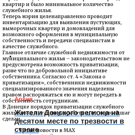
квартир и было минимальное количество
служебного жилья.
Теперь мэрия целенаправленно проводит
инвентаризацию для выявления пустующих,
выморочных квартир и домовладений для
возможного оформления в муниципальную
собственность и передачи специалистам в
качестве служебного.
Главное отличие служебной недвижимости от
муниципального жилья – законодательством не
предусмотрена возможность приватизации,
разве что по добровольной инициативе
собственника. Согласно ст. 4 «Закона о
приватизации», собственники недвижимости
специализированного значения наделены
правом распоряжаться ею и могут передать в
Архив
собственность сотрудникам.
В Донецке порядок приватизации служебного
Жители Донского региона на
жилья пока в стадии разработки, но первый шаг
сделан.
десятом месте по трезвости в
стране
Читай новости в MAX