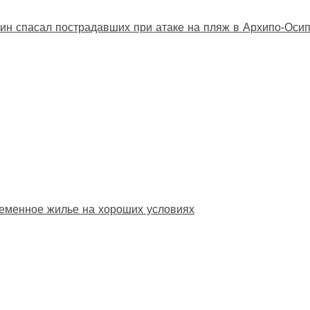
ин спасал пострадавших при атаке на пляж в Архипо‑Оси
еменное жилье на хороших условиях