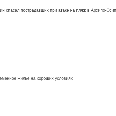
ин спасал пострадавших при атаке на пляж в Архипо‑Оси
еменное жилье на хороших условиях