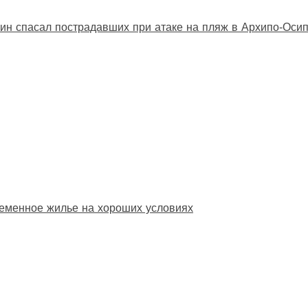
ин спасал пострадавших при атаке на пляж в Архипо‑Оси
еменное жилье на хороших условиях