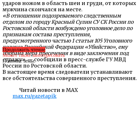
ударов ножом в область шеи и груди, от которых
мужчина скончался на месте.
«В отношении подозреваемого следственным
отделом по городу Красный Сулин СУ СК России по
Ростовской области возбуждено уголовное дело по
признакам состава преступления,
предусмотренного частью 1 статьи 105 Уголовного
кодекса Российской Федерации «Убийство», ему
Продолжить чтение
избрана мера пресечения в виде заключения под
Может также заинтересовать
стражу»,
— сообщили в пресс-службе ГУ МВД
Похожие темы:
России по Ростовской области.
В настоящее время следователи устанавливают
все обстоятельства совершенного преступления.
Читай новости в MAX
max.ru/gazetapik