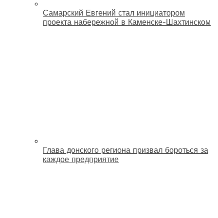
Самарский Евгений стал инициатором
проекта набережной в Каменске-Шахтинском
Глава донского региона призвал бороться за
каждое предприятие