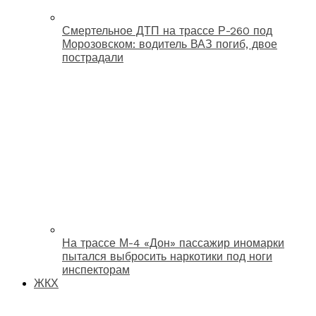
Смертельное ДТП на трассе Р-260 под
Морозовском: водитель ВАЗ погиб, двое
пострадали
На трассе М-4 «Дон» пассажир иномарки
пытался выбросить наркотики под ноги
инспекторам
ЖКХ