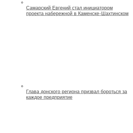
Самарский Евгений стал инициатором
проекта набережной в Каменске-Шахтинском
Глава донского региона призвал бороться за
каждое предприятие