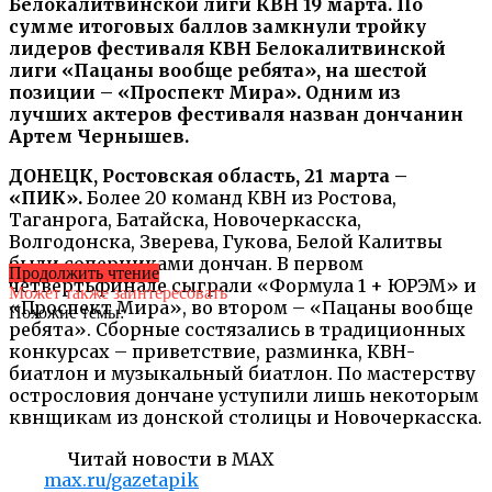
Белокалитвинской лиги КВН 19 марта. По
сумме итоговых баллов замкнули тройку
лидеров фестиваля КВН Белокалитвинской
лиги «Пацаны вообще ребята», на шестой
позиции – «Проспект Мира». Одним из
лучших актеров фестиваля назван дончанин
Артем Чернышев.
ДОНЕЦК, Ростовская область, 21 марта –
«ПИК».
Более 20 команд КВН из Ростова,
Таганрога, Батайска, Новочеркасска,
Волгодонска, Зверева, Гукова, Белой Калитвы
были соперниками дончан. В первом
Продолжить чтение
четвертьфинале сыграли «Формула 1 + ЮРЭМ» и
Может также заинтересовать
«Проспект Мира», во втором – «Пацаны вообще
Похожие темы:
ребята». Сборные состязались в традиционных
конкурсах – приветствие, разминка, КВН-
биатлон и музыкальный биатлон. По мастерству
острословия дончане уступили лишь некоторым
квнщикам из донской столицы и Новочеркасска.
Читай новости в MAX
max.ru/gazetapik