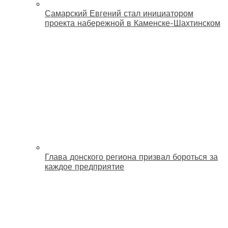
Самарский Евгений стал инициатором
проекта набережной в Каменске-Шахтинском
Глава донского региона призвал бороться за
каждое предприятие